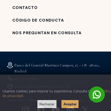
CONTACTO
CÓDIGO DE CONDUCTA
NOS PREGUNTAN EN CONSULTA
Paseo del General Martínez Campos, 17 – 1 B · 28010,
Madrid
+34 912 627 104
atencionalpaciente@rocclinic.com
Usamos cookies para mejorar tu experiencia. Consulta nuestra
polític
de privacidad
.
© Roc Clinic
Política de Privacidad
Política de Cookies
Aviso Legal
Rechazar
Aceptar