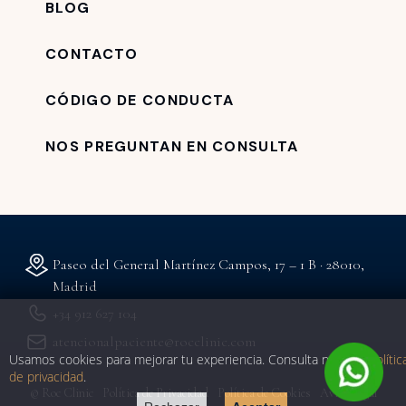
BLOG
CONTACTO
CÓDIGO DE CONDUCTA
NOS PREGUNTAN EN CONSULTA
Paseo del General Martínez Campos, 17 – 1 B · 28010,
Madrid
+34 912 627 104
atencionalpaciente@rocclinic.com
Usamos cookies para mejorar tu experiencia. Consulta nuestra
polític
de privacidad
.
© Roc Clinic
Política de Privacidad
Política de Cookies
Aviso Legal