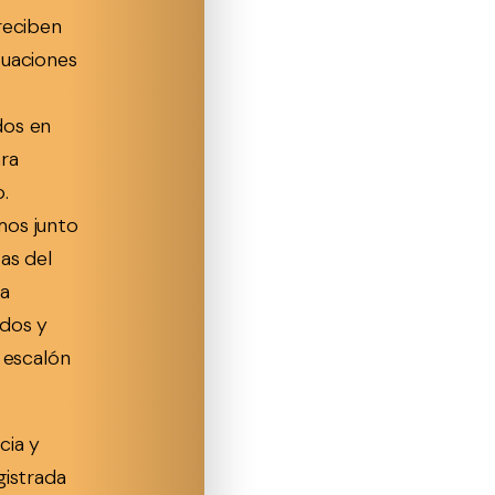
reciben
tuaciones
dos en
ra
.
mos junto
as del
ra
ados y
r escalón
cia y
gistrada