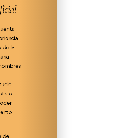
ficial
cuenta
riencia
 de la
aria
 hombres
.
tudio
stros
poder
iento
s de