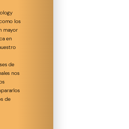
rology
 como los
on mayor
ica en
nuestro
ases de
nales nos
os
mpararlos
os de