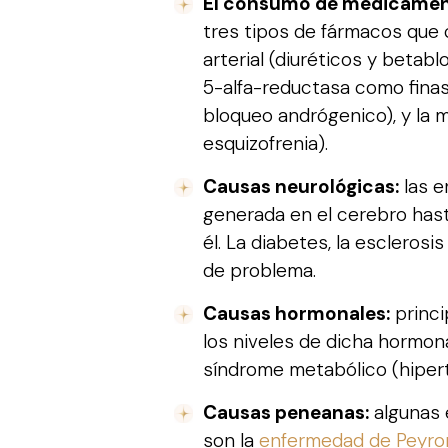
El consumo de medicamen
tres tipos de fármacos que 
arterial (diuréticos y betab
5-alfa-reductasa como finas
bloqueo andrógenico), y la 
esquizofrenia).
Causas neurológicas:
las e
generada en el cerebro hast
él. La diabetes, la escleros
de problema.
Causas hormonales:
princi
los niveles de dicha hormon
síndrome metabólico (hipert
Causas peneanas:
algunas 
son la
enfermedad de Peyro