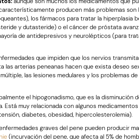
tos:
aunque son muchos los medicamentos que puede
característicamente producen más problemas son las
loqueantes), los fármacos para tratar la hiperplasia 
teride y dutasteride) o el cáncer de próstata avanz
mayoría de antidepresivos y neurolépticos (para trat
nfermedades que impiden que los nervios transmita
a las arterias peneanas hacen que exista deseo se
is múltiple, las lesiones medulares y los problemas 
palmente el hipogonadismo, que es la disminución d
a. Está muy relacionada con algunos medicamentos (
ensión, diabetes, obesidad, hipercolesterolemia).
enfermedades graves del pene pueden producir malf
nie
(incurvación del pene, que afecta al 5% de hombr