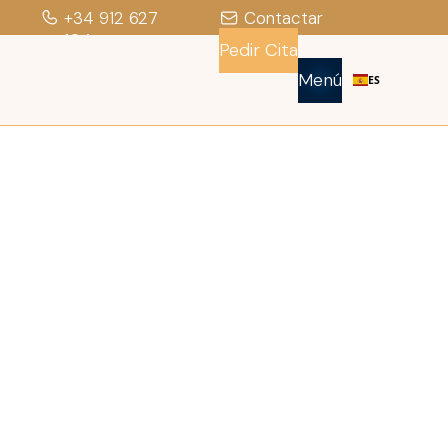
+34 912 627
Contactar
104
Pedir Cita
Menú
ES