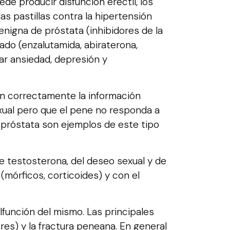
 producir disfunción eréctil, los
 pastillas contra la hipertensión
benigna de próstata (inhibidores de la
ado (enzalutamida, abiraterona,
ar ansiedad, depresión y
n correctamente la información
xual pero que el pene no responda a
de próstata son ejemplos de este tipo
e testosterona, del deseo sexual y de
mórficos, corticoides) y con el
unción del mismo. Las principales
es) y la fractura peneana. En general