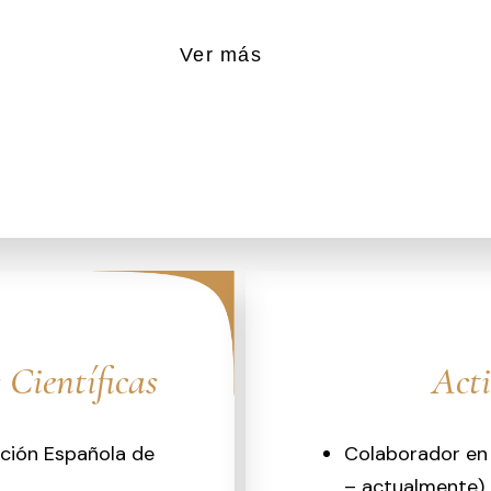
Ver más
 Científicas
Act
ación Española de
Colaborador en
– actualmente)