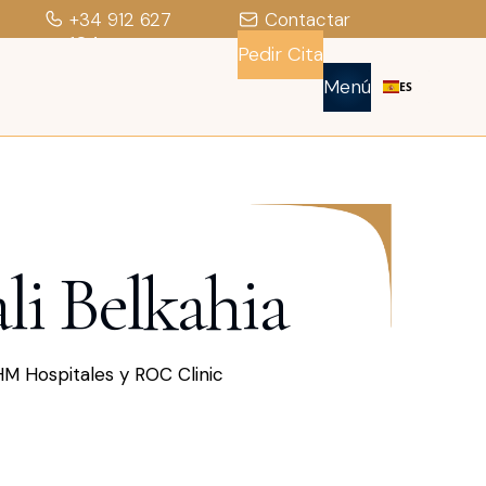
+34 912 627
Contactar
104
Pedir Cita
Menú
ES
li Belkahia
HM Hospitales y ROC Clinic