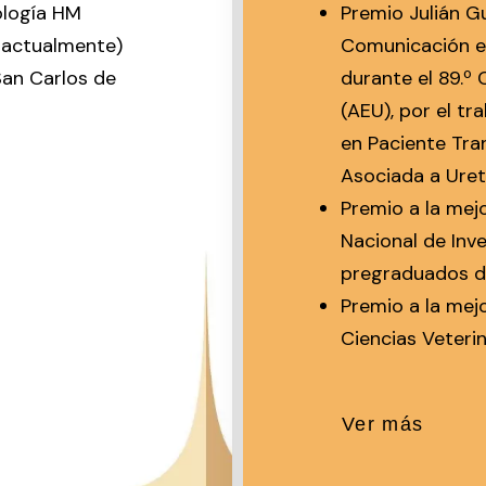
ología HM
Premio Julián G
 actualmente)
Comunicación en
 San Carlos de
durante el 89.º
(AEU), por el tr
en Paciente Tra
Asociada a Uret
Premio a la me
Nacional de Inv
pregraduados de
Premio a la mej
Ciencias Veteri
Ver más