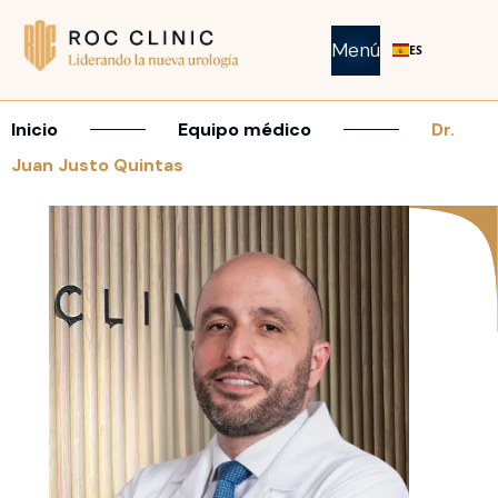
Menú
ES
Inicio
Equipo médico
Dr.
Juan Justo Quintas