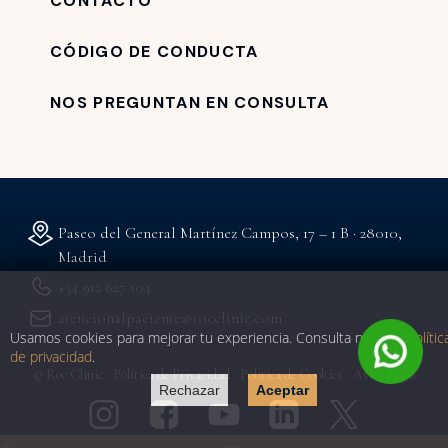
CONTACTO
CÓDIGO DE CONDUCTA
NOS PREGUNTAN EN CONSULTA
Paseo del General Martínez Campos, 17 – 1 B · 28010,
Madrid
+34 912 627 104
atencionalpaciente@rocclinic.com
Usamos cookies para mejorar tu experiencia. Consulta nuestra
polític
de privacidad
.
© Roc Clinic
Política de Privacidad
Política de Cookies
Aviso Legal
Rechazar
Aceptar