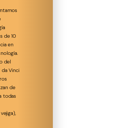
ontamos
e
gía
s de 10
cia en
nología.
o del
 da Vinci
ros
lizan de
a todas
vejiga),